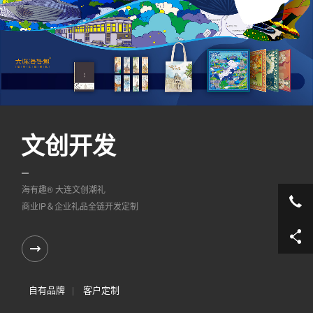
文创开发
海有趣® 大连文创潮礼
04
商业IP＆企业礼品全链开发定制
自有品牌
客户定制
|